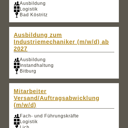
Ausbildung
Logistik
Bad Köstritz
Ausbildung zum
Industriemechaniker (m/w/d) ab
2027
Ausbildung
Instandhaltung
Bitburg
Mitarbeiter
Versand/Auftragsabwicklung
(m/w/d)
Fach- und Führungskräfte
Logistik
Lich