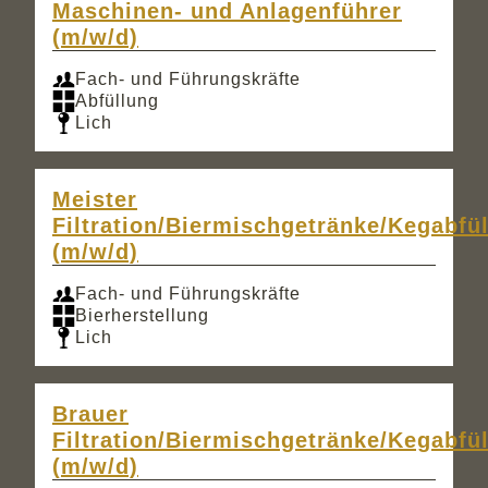
Maschinen- und Anlagenführer
(m/w/d)
Fach- und Führungskräfte
Abfüllung
Lich
Meister
Filtration/Biermischgetränke/Kegabfü
(m/w/d)
Fach- und Führungskräfte
Bierherstellung
Lich
Brauer
Filtration/Biermischgetränke/Kegabfü
(m/w/d)