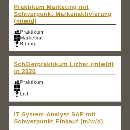
Praktikum Marketing mit
Schwerpunkt Markenaktivierung
(m/w/d)
Praktikum
Marketing
Bitburg
Schülerpraktikum Licher (m|w|d)
in 2026
Praktikum
Lich
IT System-Analyst SAP mit
Schwerpunkt Einkauf (m/w/d)