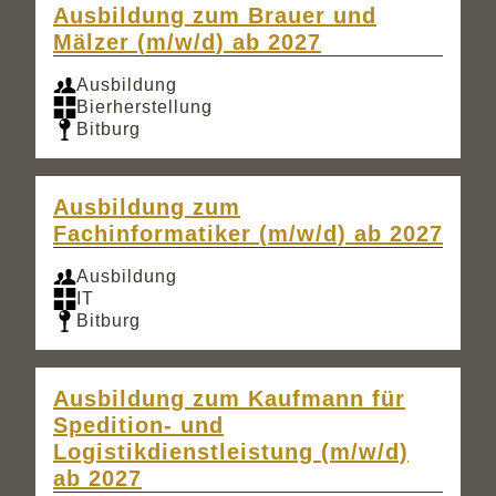
Ausbildung zum Brauer und
Mälzer (m/w/d) ab 2027
Ausbildung
Bierherstellung
Bitburg
Ausbildung zum
Fachinformatiker (m/w/d) ab 2027
Ausbildung
IT
Bitburg
Ausbildung zum Kaufmann für
Spedition- und
Logistikdienstleistung (m/w/d)
ab 2027