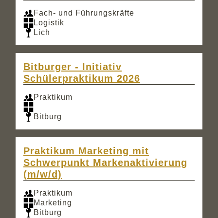
Fach- und Führungskräfte
Logistik
Lich
Bitburger - Initiativ
Schülerpraktikum 2026
Praktikum
Bitburg
Praktikum Marketing mit
Schwerpunkt Markenaktivierung
(m/w/d)
Praktikum
Marketing
Bitburg