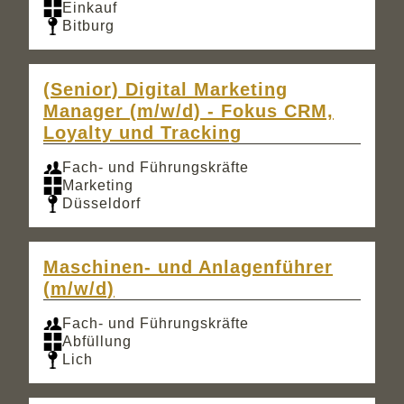
Einkauf
Bitburg
(Senior) Digital Marketing
Manager (m/w/d) - Fokus CRM,
Loyalty und Tracking
Fach- und Führungskräfte
Marketing
Düsseldorf
Maschinen- und Anlagenführer
(m/w/d)
Fach- und Führungskräfte
Abfüllung
Lich