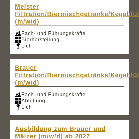
Meister
Filtration/Biermischgetränke/Kegabfü
(m/w/d)
Fach- und Führungskräfte
Bierherstellung
Lich
Brauer
Filtration/Biermischgetränke/Kegabfü
(m/w/d)
Fach- und Führungskräfte
Abfüllung
Lich
Ausbildung zum Brauer und
Mälzer (m/w/d) ab 2027