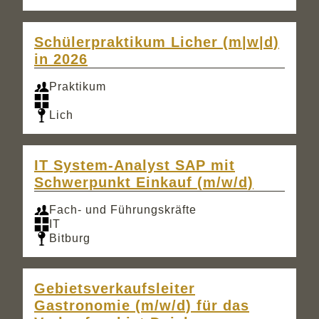
Schülerpraktikum Licher (m|w|d)
in 2026
Praktikum
Lich
IT System-Analyst SAP mit
Schwerpunkt Einkauf (m/w/d)
Fach- und Führungskräfte
IT
Bitburg
Gebietsverkaufsleiter
Gastronomie (m/w/d) für das