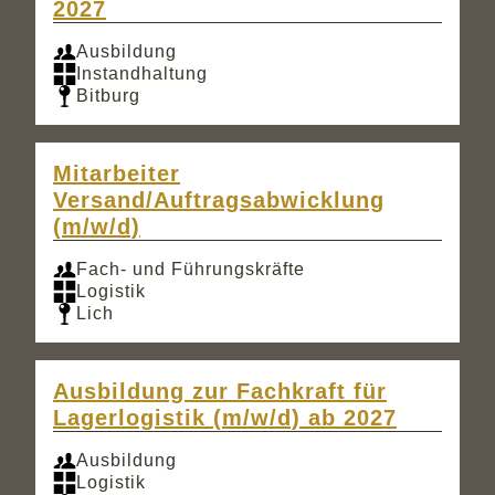
2027
Ausbildung
Instandhaltung
Bitburg
Mitarbeiter
Versand/Auftragsabwicklung
(m/w/d)
Fach- und Führungskräfte
Logistik
Lich
Ausbildung zur Fachkraft für
Lagerlogistik (m/w/d) ab 2027
Ausbildung
Logistik