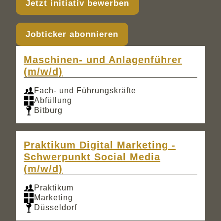
Jetzt initiativ bewerben
Jobticker abonnieren
Maschinen- und Anlagenführer
(m/w/d)
Fach- und Führungskräfte
Abfüllung
Bitburg
Praktikum Digital Marketing -
Schwerpunkt Social Media
(m/w/d)
Praktikum
Marketing
Düsseldorf