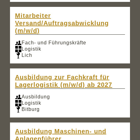
Mitarbeiter
Versand/Auftragsabwicklung
(m/w/d)
Fach- und Führungskräfte
Logistik
Lich
Ausbildung zur Fachkraft für
Lagerlogistik (m/w/d) ab 2027
Ausbildung
Logistik
Bitburg
Ausbildung Maschinen- und
Anlagenführer