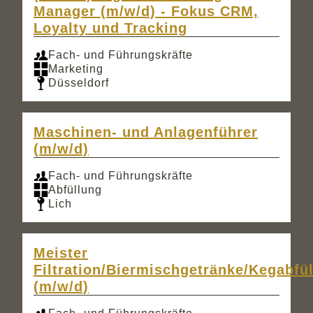
Manager (m/w/d) - Fokus CRM,
Loyalty und Tracking
Fach- und Führungskräfte
Marketing
Düsseldorf
Maschinen- und Anlagenführer
(m/w/d)
Fach- und Führungskräfte
Abfüllung
Lich
Meister
Filtration/Biermischgetränke/Kegabfü
(m/w/d)