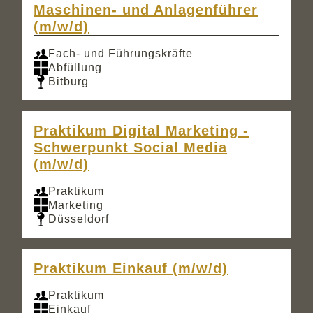
Maschinen- und Anlagenführer
(m/w/d)
Fach- und Führungskräfte
Abfüllung
Bitburg
Praktikum Digital Marketing -
Schwerpunkt Social Media
(m/w/d)
Praktikum
Marketing
Düsseldorf
Praktikum Einkauf (m/w/d)
Praktikum
Einkauf