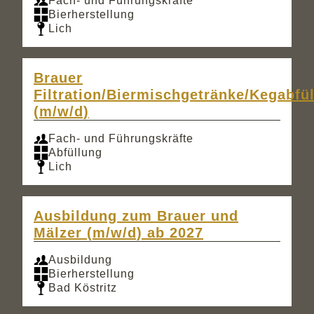
Fach- und Führungskräfte
Bierherstellung
Lich
Brauer
Filtration/Biermischgetränke/Kegabfü
(m/w/d)
Fach- und Führungskräfte
Abfüllung
Lich
Ausbildung zum Brauer und
Mälzer (m/w/d) ab 2027
Ausbildung
Bierherstellung
Bad Köstritz